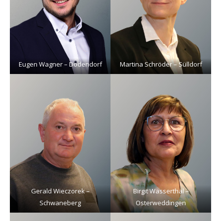
Eugen Wagner – Dodendorf
Martina Schröder – Sülldorf
Gerald Wieczorek –
Birgit Wasserthal –
Schwaneberg
Osterweddingen